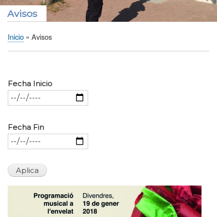
Avisos
Inicio
Avisos
Sobrescribir
enlaces
de
ayuda
Fecha Inicio
a
la
navegación
Fecha Fin