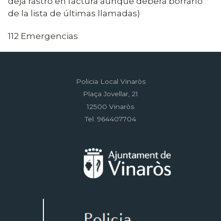
deja rastro en factura aunque deberá borrarlo
de la lista de últimas llamadas)
112 Emergencias
Policia Local Vinaròs
Plaça Jovellar, 21
12500 Vinaròs
Tel. 964407704