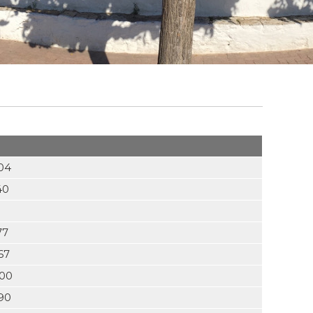
04
40
77
67
 00
90