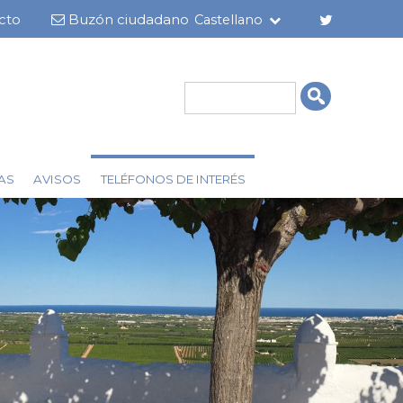
cto
Buzón ciudadano
Castellano
r
Cerca
TELÉFONOS DE INTERÉS
AS
AVISOS