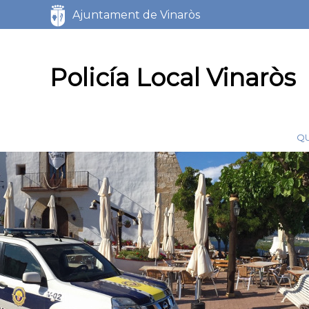
Servicios
Ajuntament de Vinaròs
Marca del sitio
Policía Local Vinaròs
Q