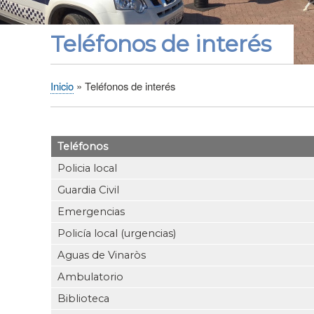
Teléfonos de interés
Inicio
Teléfonos de interés
Sobrescribir
enlaces
de
Teléfonos
ayuda
a
Policia local
la
Guardia Civil
navegación
Emergencias
Policía local (urgencias)
Aguas de Vinaròs
Ambulatorio
Biblioteca