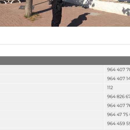
964 407 7
964 407 1
112
964 826 6
964 407 7
964 47 75
964 459 5