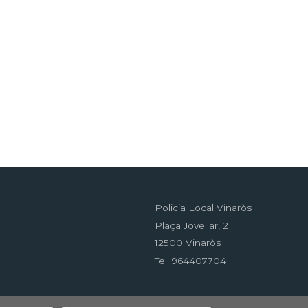
Policia Local Vinaròs
Plaça Jovellar, 21
12500 Vinaròs
Tel. 964407704