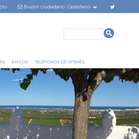
cto
Buzón ciudadano
Castellano
r
Cerca
AS
AVISOS
TELÉFONOS DE INTERÉS