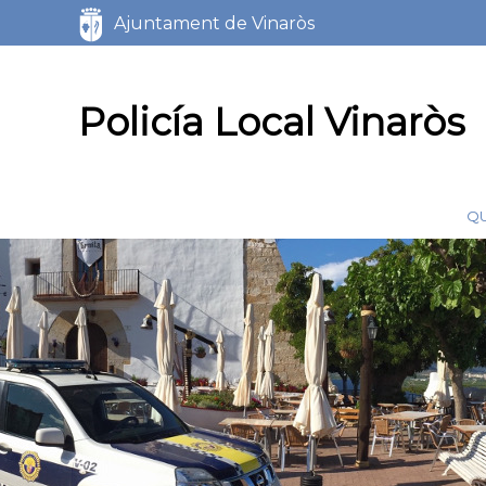
Servicios
Ajuntament de Vinaròs
Marca del sitio
Policía Local Vinaròs
Q