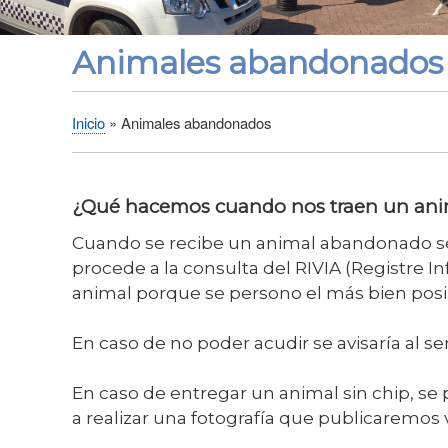
Animales abandonados
Inicio
Animales abandonados
Sobrescribir
enlaces
de
¿Qué hacemos cuando nos traen un ani
ayuda
a
Cuando se recibe un animal abandonado se 
la
procede a la consulta del RIVIA (Registre I
navegación
animal porque se persono el más bien posi
En caso de no poder acudir se avisaría al se
En caso de entregar un animal sin chip, se 
a realizar una fotografía que publicaremos v