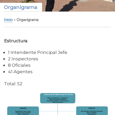
Organigrama
Inicio
Organigrama
Sobrescribir
enlaces
de
Estructura
ayuda
a
1 Intendente Principal Jefe
la
2 Inspectores
navegación
8 Oficiales
41 Agentes
Total: 52