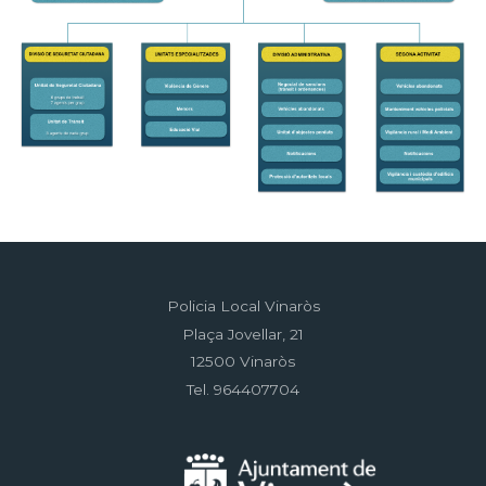
Policia Local Vinaròs
Plaça Jovellar, 21
12500 Vinaròs
Tel. 964407704